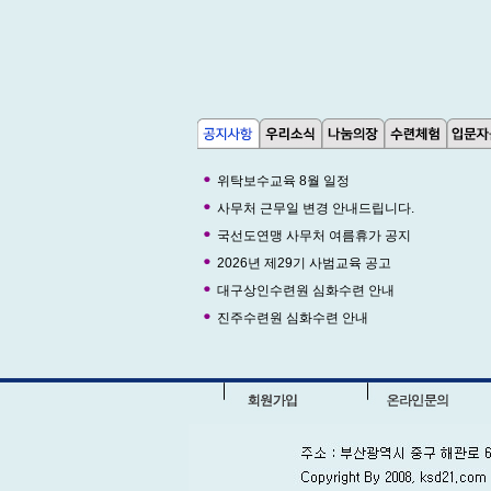
위탁보수교육 8월 일정
사무처 근무일 변경 안내드립니다.
국선도연맹 사무처 여름휴가 공지
2026년 제29기 사범교육 공고
대구상인수련원 심화수련 안내
진주수련원 심화수련 안내
제44기 수사 지도자교육 공고
법사님, 사범님, 진기승단도우님 축하
국선도창립59주년 기념식 후원내역
국선도창립59주년 기념식-정진영이사장
국선도 창립 59주년 기념식 식순를
국선도 59주년 창립기념식 안내