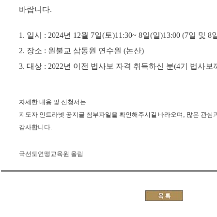
바랍니다
.
1
.
일시 :
2024
년
12
월
7
일
(
토
)11:30~ 8
일
(
일
)13:00 (7
일 및
8
2
.
장소
:
원불교 삼동원 연수원 (논산)
3.
대상 :
2022
년 이전
법사보 자격 취득하신 분(4기 법사보
자세한 내용 및 신청서는
지도자 인트라넷 공지글 첨부파일을 확인해주시길 바라오며, 많은 관심
감사합니다.
국선도연맹교육원 올림