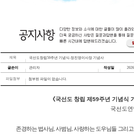
제목
국선도창립59주년 기념식-정진영이사장 기념사
글쓴이
관리자
작성일
2026
파일첨부
첨부된 파일이 없습니다.
《
국선도 창립 제
59
주년 기념식 
국선도연맹 이사장
존경하는 법사님
,
사범님
,
사랑하는 도우님들 그리고