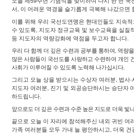
오늘 제
59
주년 기념식을 맞이하여 다시 한 번 
서
,
이 어려운 역경을 슬기롭게 극복해 나갔으면
이를 위해 우리 국선도연맹은 현대인들도 지속적
수 있도록
,
지도자 정규교육 및 보수교육을 실질
등 지도자의 역량강화에 역점을 두고자 합니다
.
우리 다 함께 더 깊은 수련과 공부를 통하여
,
역량을
많은 사람들이 국선도를 사랑하고 수련하여 개인 
사회가 이루어질 수 있도록 노력해 나가십시다
.
그리고 오늘 상을 받으시는 수상자 여러분
,
법사
‧
지도자 여러분
,
진기 및 외공승단하시는
승단자 
하드립니다
.
앞으로도 더 깊은 수련과 수준 높은 지도로 더욱 빛
끝으로 오늘 이 자리에 참석해주신 내외 귀빈 여
가족 여러분들 모두 가내 늘 평안하시고
,
더욱 건