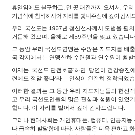
휴일임에도 불구하고
,
먼 곳 대전까지 오셔서
,
우리
기념식에 참석하시어 자리를 빛내주심에 깊이 감사
우
리 국선도는
1967
년 청산선사께서 도법을 펼치
거듭해 왔으며
,
올해로 제
59
주년을 맞고 있습니
그 동안 우리 국선도연맹은 수많은 지도자를 배
국 각지에서는 연맹산하 수련원과 연수원이 활발
이제는
‘
국선도 단전호흡
’
하면
‘
당연히 건강증진에
련에도 정말 좋다
’
라는 인식이 완전히 정착되었
이러한 결과는 그 동안 우리 지도자님들의 헌신적
고 우리 국선도인들의 많은 관심과 성원이 있었
합니다
.
이 자리를 빌어서 깊이 감사드립니다
.
그
러나 현대사회는 개인휴대폰
,
컴퓨터
,
인공지능 
나 급속히 발달함에 따라
,
사람들은 더욱 편하고 화