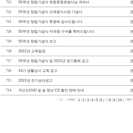
723
55주년 창립기념식 최동춘원로법사님 격려사
722
55주년 창립기념식 오재용이사장 기념사
721
55주년 창립기념식 후원에 감사드립니다.
720
55주년 창립기념식-자격증 수여를 축하드립니다.
719
55주년 창립기념식 보고
718
2022년 교육일정
717
55주년 창립기념식 및 2022년 정기총회 공고
716
43기 생활강사 교육 공고
715
2022년 진기승단공고
714
국선도DVD 및 숨 명상 CD 할인 판매 안내
1
|
2
|
3
|
4
|
5
|
6
|
7
|
8
|
9
|
10
|